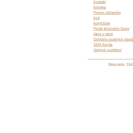
Kontakt
Kronika
Pomoc občanům
Koš
Koryťáček
Portál krizového řízení
Akce v okolí
Ochrana osobních údaj
SDH Koryta
Veřejné osvětlení
Mapa webu
Proh