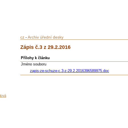
cz
-
Archiv úřední desky
Zápis č.3 z 29.2.2016
Přílohy k článku
Jméno souboru
zapis-ze-schuze-c.3-z-29.2.2016396589975.doc
tová