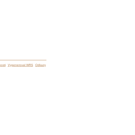
osti
Vygeneroval WRS
Odkazy