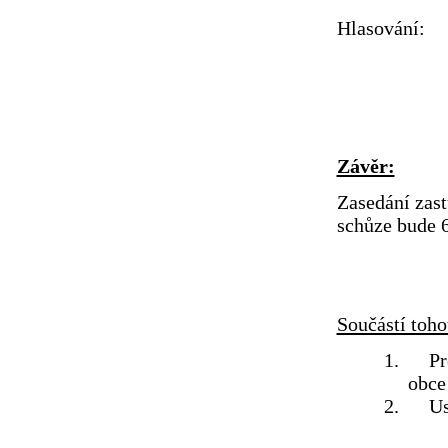
Hlasování:
zdrželo
proti n
Závěr:
Zasedání zast
schůze bude 6
Součástí toho
1. Prez
obce
2. Usne