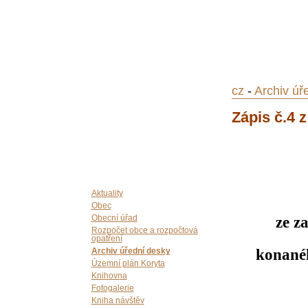
cz
-
Archiv úř
Zápis č.4 z
Aktuality
Obec
ze z
Obecní úřad
Rozpočet obce a rozpočtová
opatření
konanéh
Archiv úřední desky
Územní plán Koryta
Knihovna
Fotogalerie
Kniha návštěv