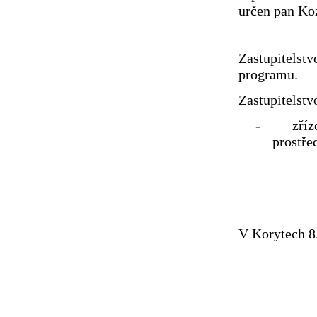
určen pan Ko
Zastupitelst
programu.
Zastupitelstv
- zřízení
prostře
V Korytech 8