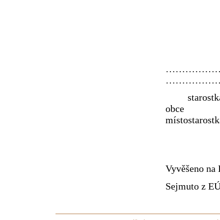
……
………
starostk
o
místostarostk
Vyvěšeno na 
Sejmuto z EÚ