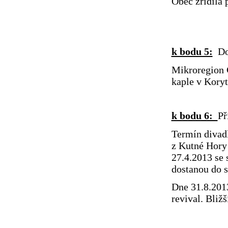
Obec zřídila 
k bodu 5:
Do
Mikroregion Č
kaple v Koryt
k bodu 6:
Př
Termín divadl
z Kutné Hory
27.4.2013 se
dostanou do s
Dne 31.8.2013
revival. Bliž