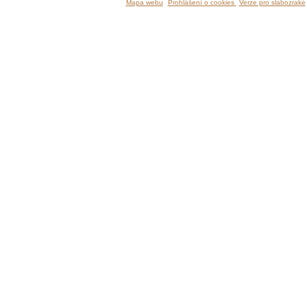
Mapa webu
Prohlášení o cookies
Verze pro slabozraké