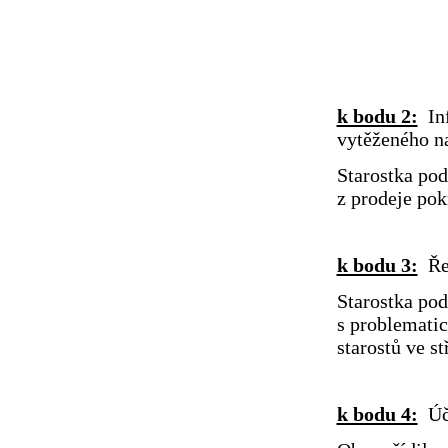
zdrželo
proti n
k bodu 2:
Inf
vytěženého 
Starostka pod
z prodeje po
k bodu 3:
Ře
Starostka pod
s problemati
starostů ve s
k bodu 4:
Úč