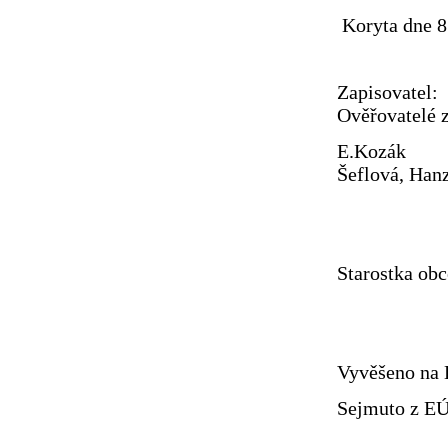
Koryta dne 8
Za
Ověřovatelé z
E
Šeflová, Han
Starostka ob
Vyvěšeno na 
Sejmuto z EÚ