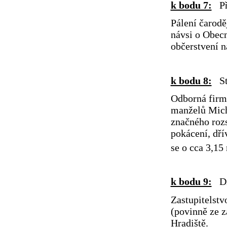
k bodu 7:
Pří
Pálení čarodě
návsi o Obecn
občerstvení n
k bodu 8:
Str
Odborná firm
manželů Mich
značného rozs
pokácení, dří
se o cca 3,15
k bodu 9:
Di
Zastupitelstv
(povinně ze 
Hradiště.