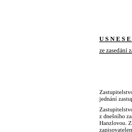
U S N E S E 
ze zasedání z
Zastupitelstv
jednání zastu
Zastupitelstv
z dnešního za
Hanzlovou. Za
zapisovatelem