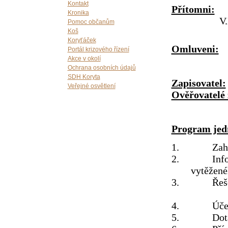
Kontakt
Přítomni:
J.
Kronika
V.
Pomoc občanům
Koš
Koryťáček
Omluveni:
Portál krizového řízení
Akce v okolí
Ochrana osobních údajů
SDH Koryta
Zapisovatel:
Veřejné osvětlení
Ověřovatelé
Program jed
1. Zahájen
2. Informac
vytěžen
3. Řešení
4. Účet 
5. Dotace 