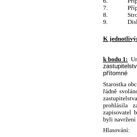
6. Příprava
7. Příprav
8. Strom 
9. Disk
K jednotliv
k bodu 1:
Urč
zastupitelst
přítomné
Starostka obc
řádně svolán
zastupitelst
prohlásila z
zapisovatel 
byli navrženi
Hlasování: