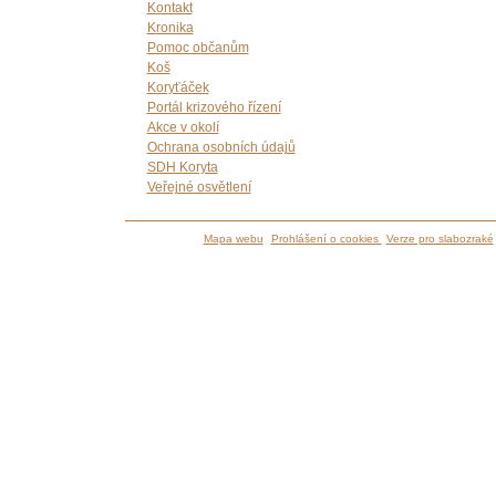
Kontakt
Kronika
Pomoc občanům
Koš
Koryťáček
Portál krizového řízení
Akce v okolí
Ochrana osobních údajů
SDH Koryta
Veřejné osvětlení
Mapa webu
Prohlášení o cookies
Verze pro slabozraké