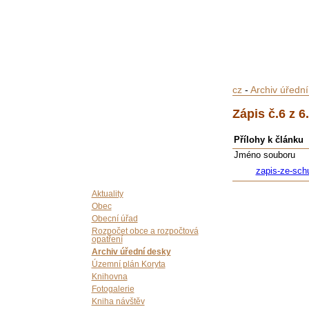
cz
-
Archiv úředn
Zápis č.6 z 6
Přílohy k článku
Jméno souboru
zapis-ze-sch
Aktuality
Obec
Obecní úřad
Rozpočet obce a rozpočtová
opatření
Archiv úřední desky
Územní plán Koryta
Knihovna
Fotogalerie
Kniha návštěv