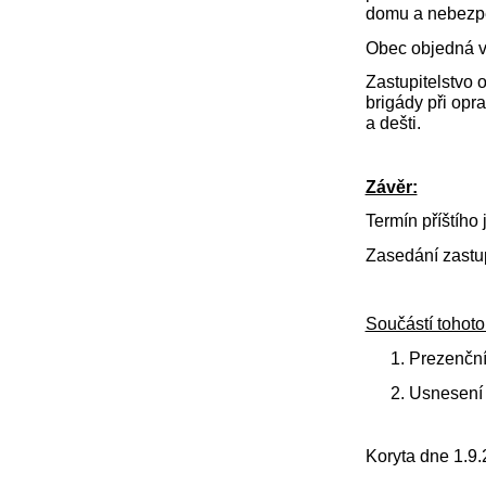
domu a nebezpe
Obec objedná v
Zastupitelstvo
brigády při opra
a dešti.
Závěr:
Termín příštího
Zasedání zastup
Součástí tohoto
Prezenční 
Usnesení 
Koryta dne 1.9