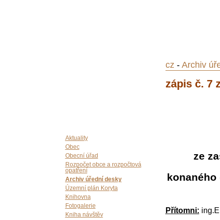
cz
-
Archiv úř
zápis č. 7 
Aktuality
Obec
ze za
Obecní úřad
Rozpočet obce a rozpočtová
opatření
konaného d
Archiv úřední desky
Územní plán Koryta
Knihovna
Fotogalerie
Přítomni:
ing.E
Kniha návštěv