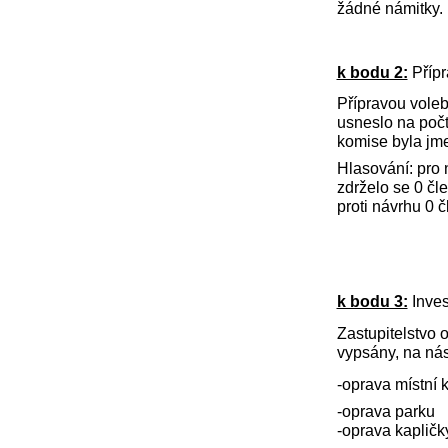
žádné námitky.
k bodu 2:
Přípr
Přípravou voleb
usneslo na poč
komise byla jm
Hlasování: pro 
zdrželo se 0 čl
proti návrhu 0 
k bodu 3:
Inves
Zastupitelstvo
vypsány, na násl
-oprava místní 
-oprava parku
-oprava kapličk