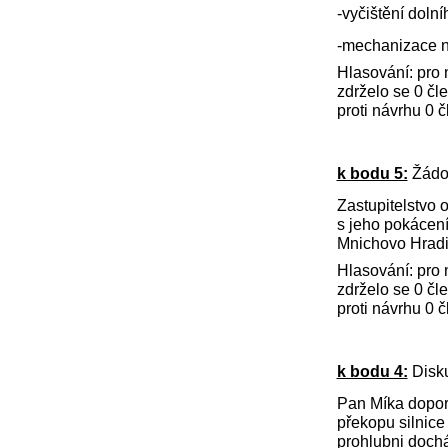
-vyčištění doln
-mechanizace 
Hlasování: pro 
zdrželo se 0 čl
proti návrhu 0 
k bodu 5:
Žádos
Zastupitelstvo 
s jeho pokácení
Mnichovo Hradiš
Hlasování: pro 
zdrželo se 0 čl
proti návrhu 0 
k bodu 4:
Disk
Pan Míka dopor
překopu silnice
prohlubni dochá