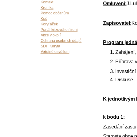
Kontakt
Omluveni:
J.Lu
Kronika
Pomoc občanům
Koš
Zapisovatel:
K
Koryťáček
Portál krizového řízení
Akce v okolí
Ochrana osobních údajů
Program jedná
SDH Koryta
Zahájení,
Veřejné osvětlení
Příprava 
Investiční
Diskuse
K jednotlivým
k bodu 1:
Zasedání zastupi
Starosta obce p