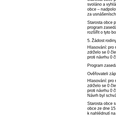
svoláno a vyhlá
obce – nadpolov
za usnášenísch
Starosta obce p
program zasedán
rozšířit o tyto b
5. Žádost rodi
Hlasování: pro 
zdrželo se 0 čl
proti návrhu 0 
Program zasedán
Ověřovateli záp
Hlasování: pro 
zdrželo se 0 čl
proti návrhu 0 
Návrh byl schvá
Starosta obce s
obce ze dne 15.
k nahlédnutí na