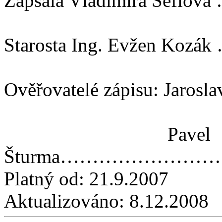
Zapsala Vladimíra Še
Starosta Ing. Evžen 
Ověřovatelé zápisu: Ja
Pavel
Šturma……………………
Platný od:
21.9.2007
Aktualizováno:
8.12.2008