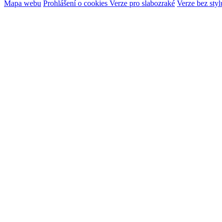
Mapa webu
Prohlášení o cookies
Verze pro slabozraké
Verze bez styl