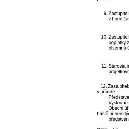
Zastupitel
v horní č
Zastupitel
poplatky 
písemná 
Starosta 
projetkov
12. Zastupitels
v přírodě.
Představení s
Vystoupí soubo
Obecní úřad za
hřiště během t
předstvení