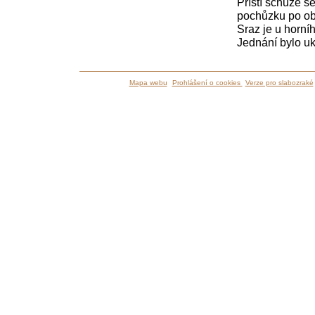
Příští schůze s
pochůzku po ob
Sraz je u horníh
Jednání bylo u
Mapa webu
Prohlášení o cookies
Verze pro slabozraké