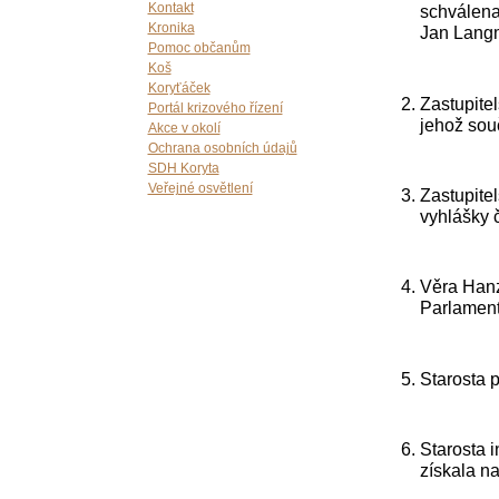
Kontakt
schválena 
Kronika
Jan Lang
Pomoc občanům
Koš
Koryťáček
Zastupitel
Portál krizového řízení
jehož sou
Akce v okolí
Ochrana osobních údajů
SDH Koryta
Veřejné osvětlení
Zastupite
vyhlášky 
Věra Hanz
Parlamen
Starosta 
Starosta i
získala na