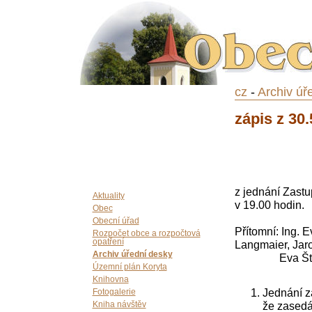
cz
-
Archiv úř
zápis z 30
z jednání Zastu
Aktuality
v 19.00 hodin.
Obec
Obecní úřad
Přítomní: Ing. 
Rozpočet obce a rozpočtová
opatření
Langmaier, Jaro
Archiv úřední desky
Eva Šturmov
Územní plán Koryta
Knihovna
Jednání za
Fotogalerie
že zasedá
Kniha návštěv