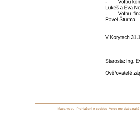
- Volbu kontro
Lukeš a Eva N
- Volbu finanč
Pavel Šturma
V Korytech 31.
Starosta: In
Ověřovatelé 
Pavel 
Mapa webu
Prohlášení o cookies
Verze pro slabozraké