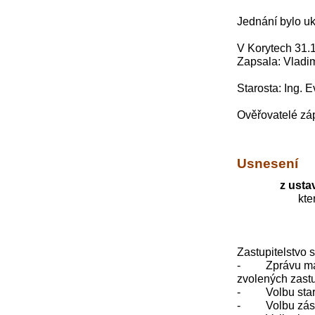
Jednání bylo u
V Korytech 31.
Zapsala: 
Starosta: In
Ověřovatelé 
Pavel 
Usnesení
z usta
kte
Zastupitelstvo 
- Zprávu mandá
zvolených zastu
- Volbu staros
- Volbu zástup