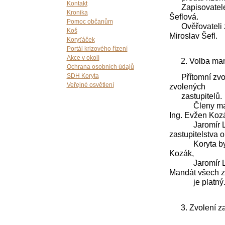
Kontakt
Zapisovatelem 
Kronika
Šeflová.
Pomoc občanům
Ověřovateli zá
Koš
Miroslav Šefl.
Koryťáček
Portál krizového řízení
Akce v okolí
Volba man
Ochrana osobních údajů
Přítomní zvolil
SDH Koryta
Veřejné osvětlení
zvolených
zastupitelů.
Členy mandátn
Ing. Evžen Koz
Jaromír Lukeš
zastupitelstva 
Koryta byli zv
Kozák,
Jaromír Lukeš
Mandát všech z
je platný
Zvolení za