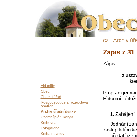
cz
-
Archiv úř
Zápis z 31
Zápis
z usta
kte
Aktuality
Obec
Program jednán
Obecní úřad
Přítomní: přilož
Rozpočet obce a rozpočtová
opatření
Archiv úřední desky
Zahájení
Územní plán Koryta
Knihovna
Jednání zaháji
Fotogalerie
zastupitelům k
Kniha návštěv
předal řízení