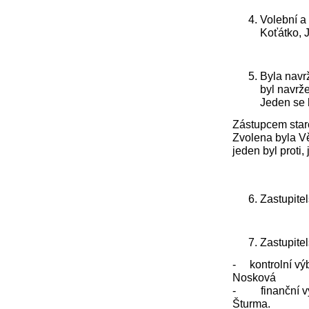
Volební a
Koťátko, J
Byla navr
byl navrže
Jeden se 
Zástupcem staro
Zvolena byla Vě
jeden byl 
Zastupitel
Zastupitel
- kontrolní výb
Nosková
- finanční výb
Šturma.