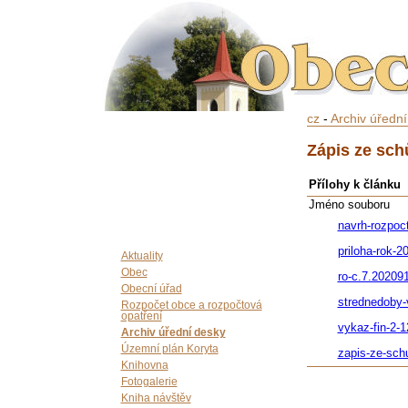
cz
-
Archiv úředn
Zápis ze sch
Přílohy k článku
Jméno souboru
navrh-rozpoc
priloha-rok-2
Aktuality
Obec
ro-c.7.20209
Obecní úřad
strednedoby-
Rozpočet obce a rozpočtová
opatření
vykaz-fin-2-1
Archiv úřední desky
Územní plán Koryta
zapis-ze-sch
Knihovna
Fotogalerie
Kniha návštěv