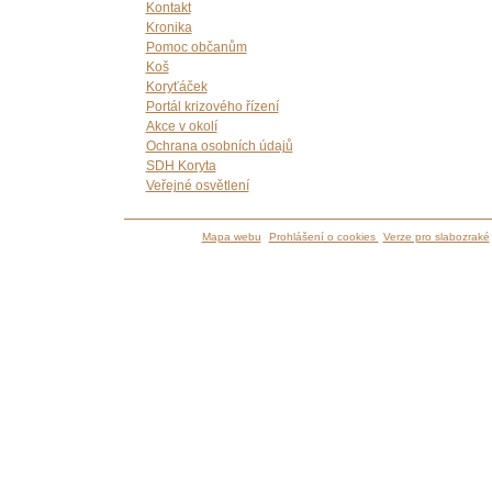
Kontakt
Kronika
Pomoc občanům
Koš
Koryťáček
Portál krizového řízení
Akce v okolí
Ochrana osobních údajů
SDH Koryta
Veřejné osvětlení
Mapa webu
Prohlášení o cookies
Verze pro slabozraké