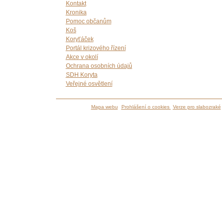
Kontakt
Kronika
Pomoc občanům
Koš
Koryťáček
Portál krizového řízení
Akce v okolí
Ochrana osobních údajů
SDH Koryta
Veřejné osvětlení
Mapa webu
Prohlášení o cookies
Verze pro slabozraké