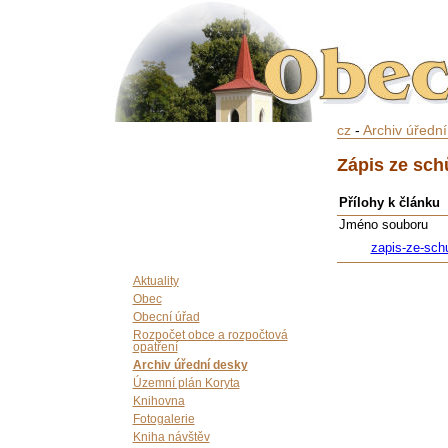
cz
-
Archiv úředn
Zápis ze sch
Přílohy k článku
Jméno souboru
zapis-ze-sch
Aktuality
Obec
Obecní úřad
Rozpočet obce a rozpočtová
opatření
Archiv úřední desky
Územní plán Koryta
Knihovna
Fotogalerie
Kniha návštěv