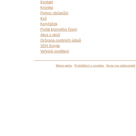
Kontakt
Kronika
Pomoc občanům
Koš
Koryťáček
Portál krizového řízení
Akce v okolí
Ochrana osobních údajů
SDH Koryta
Veřejné osvětlení
Mapa webu
Prohlášení o cookies
Verze pro slabozraké