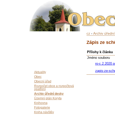
cz
-
Archiv úředn
Zápis ze sch
Přílohy k článku
Jméno souboru
ro-c.2.2020.p
zapis-ze-sch
Aktuality
Obec
Obecní úřad
Rozpočet obce a rozpočtová
opatření
Archiv úřední desky
Územní plán Koryta
Knihovna
Fotogalerie
Kniha návštěv