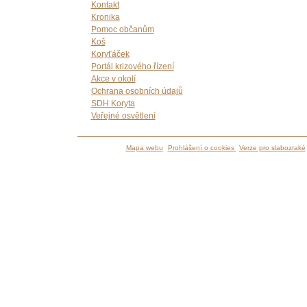
Kontakt
Kronika
Pomoc občanům
Koš
Koryťáček
Portál krizového řízení
Akce v okolí
Ochrana osobních údajů
SDH Koryta
Veřejné osvětlení
Mapa webu
Prohlášení o cookies
Verze pro slabozraké