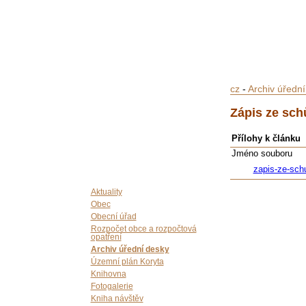
cz
-
Archiv úředn
Zápis ze sch
Přílohy k článku
Jméno souboru
zapis-ze-sch
Aktuality
Obec
Obecní úřad
Rozpočet obce a rozpočtová
opatření
Archiv úřední desky
Územní plán Koryta
Knihovna
Fotogalerie
Kniha návštěv