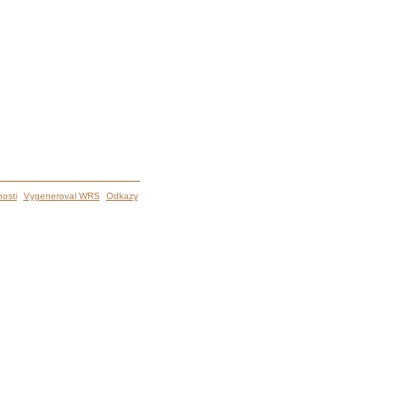
osti
Vygeneroval WRS
Odkazy