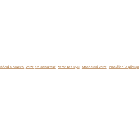
ů
lášení o cookies
Verze pro slabozraké
Verze bez stylu
Standardní verze
Prohlášení o přístupn