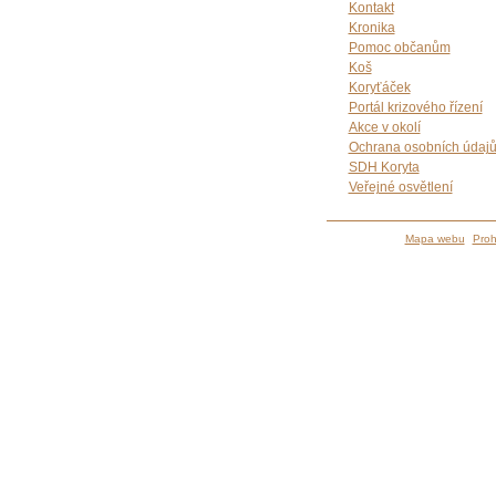
Kontakt
Kronika
Pomoc občanům
Koš
Koryťáček
Portál krizového řízení
Akce v okolí
Ochrana osobních údaj
SDH Koryta
Veřejné osvětlení
Mapa webu
Proh