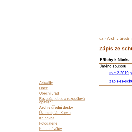
cz
-
Archiv úředn
Zápis ze sch
Přílohy k článku
Jméno souboru
ro-c.2-2019.p
zapis-ze-sch
Aktuality
Obec
Obecní úřad
Rozpočet obce a rozpočtová
opatření
Archiv úřední desky
Územní plán Koryta
Knihovna
Fotogalerie
Kniha návštěv