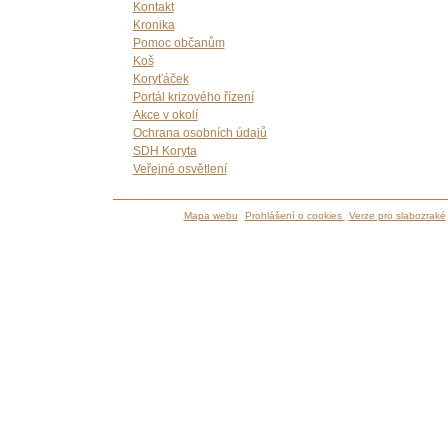
Kontakt
Kronika
Pomoc občanům
Koš
Koryťáček
Portál krizového řízení
Akce v okolí
Ochrana osobních údajů
SDH Koryta
Veřejné osvětlení
Mapa webu
Prohlášení o cookies
Verze pro slabozraké