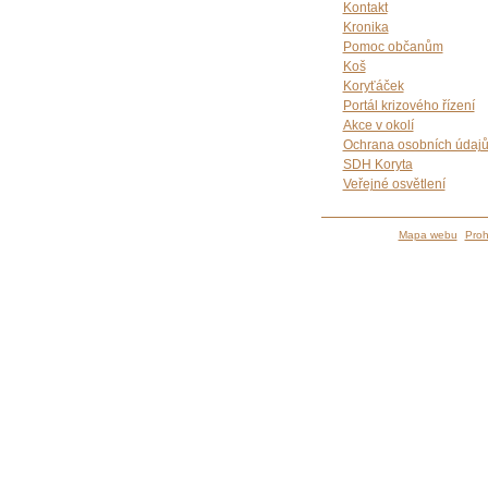
Kontakt
Kronika
Pomoc občanům
Koš
Koryťáček
Portál krizového řízení
Akce v okolí
Ochrana osobních údaj
SDH Koryta
Veřejné osvětlení
Mapa webu
Proh