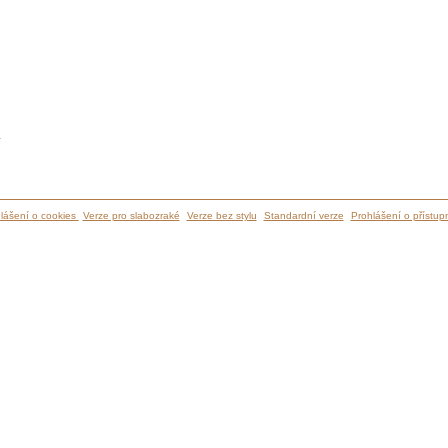
ů
lášení o cookies
Verze pro slabozraké
Verze bez stylu
Standardní verze
Prohlášení o přístupn