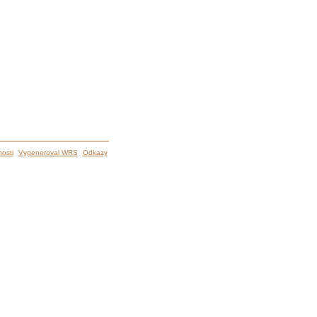
osti
Vygeneroval WRS
Odkazy