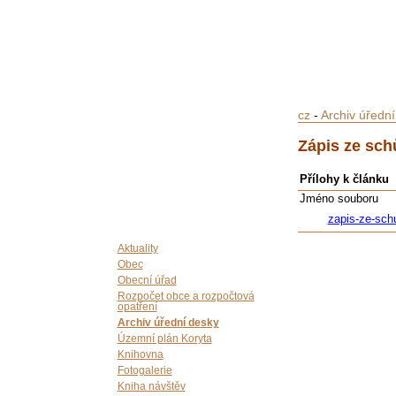
cz
-
Archiv úředn
Zápis ze sch
Přílohy k článku
Jméno souboru
zapis-ze-sch
Aktuality
Obec
Obecní úřad
Rozpočet obce a rozpočtová
opatření
Archiv úřední desky
Územní plán Koryta
Knihovna
Fotogalerie
Kniha návštěv