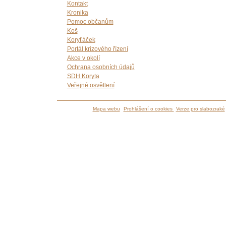
Kontakt
Kronika
Pomoc občanům
Koš
Koryťáček
Portál krizového řízení
Akce v okolí
Ochrana osobních údajů
SDH Koryta
Veřejné osvětlení
Mapa webu
Prohlášení o cookies
Verze pro slabozraké