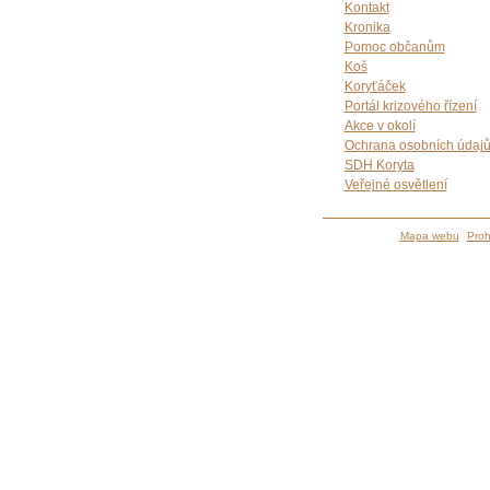
Kontakt
Kronika
Pomoc občanům
Koš
Koryťáček
Portál krizového řízení
Akce v okolí
Ochrana osobních údaj
SDH Koryta
Veřejné osvětlení
Mapa webu
Proh