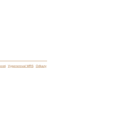
osti
Vygeneroval WRS
Odkazy