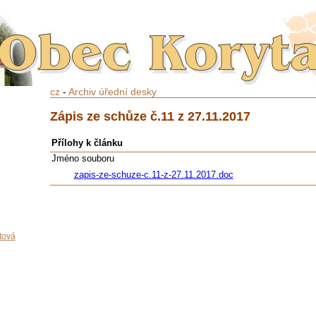
cz
-
Archiv úřední desky
Zápis ze schůze č.11 z 27.11.2017
Přílohy k článku
Jméno souboru
zapis-ze-schuze-c.11-z-27.11.2017.doc
tová