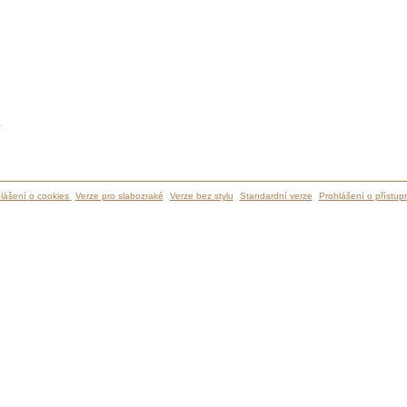
ů
lášení o cookies
Verze pro slabozraké
Verze bez stylu
Standardní verze
Prohlášení o přístupn