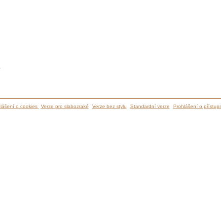
ů
lášení o cookies
Verze pro slabozraké
Verze bez stylu
Standardní verze
Prohlášení o přístupn