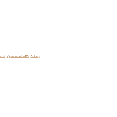
osti
Vygeneroval WRS
Odkazy