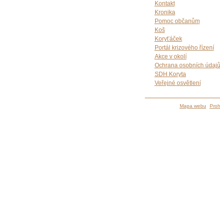
Kontakt
Kronika
Pomoc občanům
Koš
Koryťáček
Portál krizového řízení
Akce v okolí
Ochrana osobních údaj
SDH Koryta
Veřejné osvětlení
Mapa webu
Proh