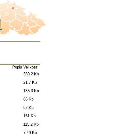
Popis
Velikost
360.2 Kb
21.7 Kb
135.3 Kb
86 Kb
62 Kb
161 Kb
115.2 Kb
79.9 Kb