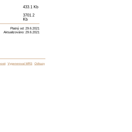
433.1 Kb
3701.2
Kb
Platný od:
29.6.2021
Aktualizováno:
29.6.2021
osti
Vygeneroval WRS
Odkazy