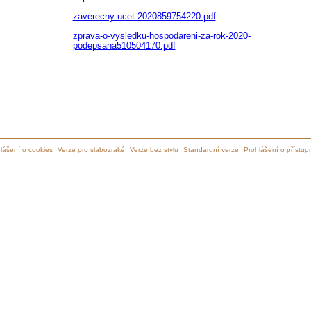
zaverecny-ucet-2020859754220.pdf
zprava-o-vysledku-hospodareni-za-rok-2020-
podepsana510504170.pdf
ů
lášení o cookies
Verze pro slabozraké
Verze bez stylu
Standardní verze
Prohlášení o přístupn