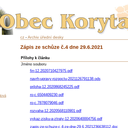
cz
-
Archiv úřední desky
Zápis ze schůze č.4 dne 29.6.2021
Přílohy k článku
Jméno souboru
fin-12.2020710427975.pdf
navrh-upravy-rozpoctu-2021126791138.ods
priloha-12.2020868245225.pdf
ro-c.6504409230.pdf
tová
ro-c.7878079046.pdf
rozvaha-12.2020568110901.pdf
vykaz-zisku-a-ztraty-12.2020640004756.pdf
zapis-ze-schuze-c.4-ze-dne-29.6.2021236638112.doc