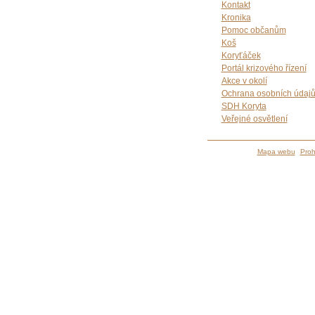
Kontakt
Kronika
Pomoc občanům
Koš
Koryťáček
Portál krizového řízení
Akce v okolí
Ochrana osobních údaj
SDH Koryta
Veřejné osvětlení
Mapa webu
Proh