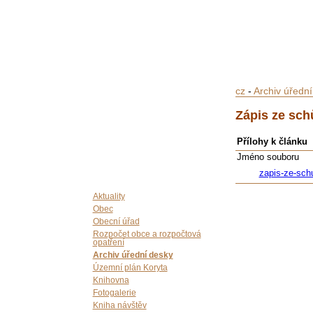
cz
-
Archiv úředn
Zápis ze sch
Přílohy k článku
Jméno souboru
zapis-ze-sch
Aktuality
Obec
Obecní úřad
Rozpočet obce a rozpočtová
opatření
Archiv úřední desky
Územní plán Koryta
Knihovna
Fotogalerie
Kniha návštěv