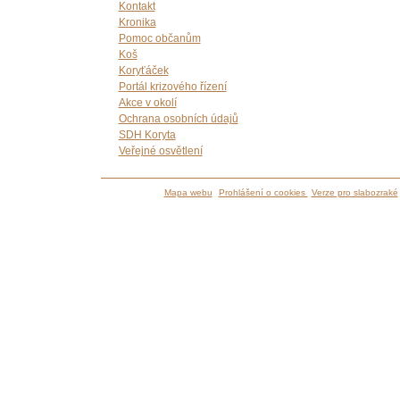
Kontakt
Kronika
Pomoc občanům
Koš
Koryťáček
Portál krizového řízení
Akce v okolí
Ochrana osobních údajů
SDH Koryta
Veřejné osvětlení
Mapa webu
Prohlášení o cookies
Verze pro slabozraké