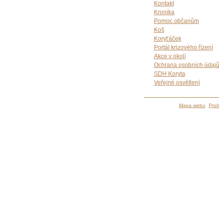
Kontakt
Kronika
Pomoc občanům
Koš
Koryťáček
Portál krizového řízení
Akce v okolí
Ochrana osobních údaj
SDH Koryta
Veřejné osvětlení
Mapa webu
Proh