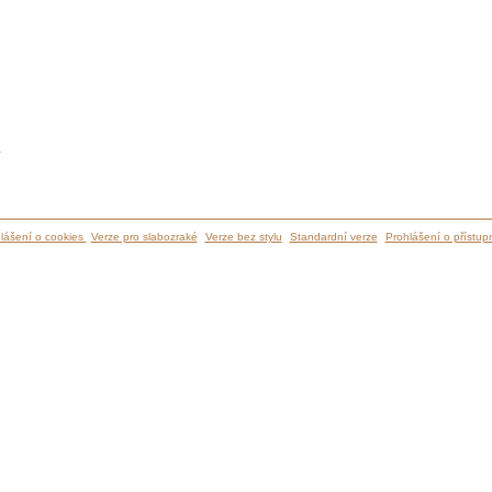
ů
lášení o cookies
Verze pro slabozraké
Verze bez stylu
Standardní verze
Prohlášení o přístupn