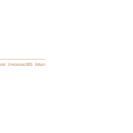
osti
Vygeneroval WRS
Odkazy