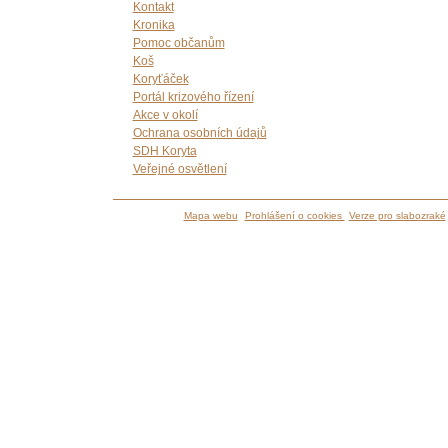
Kontakt
Kronika
Pomoc občanům
Koš
Koryťáček
Portál krizového řízení
Akce v okolí
Ochrana osobních údajů
SDH Koryta
Veřejné osvětlení
Mapa webu
Prohlášení o cookies
Verze pro slabozraké