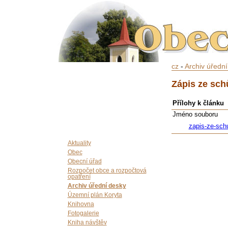
cz
-
Archiv úředn
Zápis ze sch
Přílohy k článku
Jméno souboru
zapis-ze-sch
Aktuality
Obec
Obecní úřad
Rozpočet obce a rozpočtová
opatření
Archiv úřední desky
Územní plán Koryta
Knihovna
Fotogalerie
Kniha návštěv