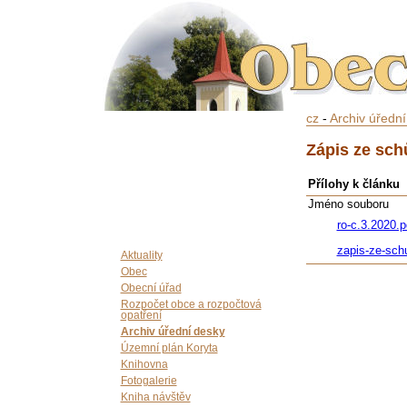
cz
-
Archiv úředn
Zápis ze sch
Přílohy k článku
Jméno souboru
ro-c.3.2020.p
zapis-ze-sch
Aktuality
Obec
Obecní úřad
Rozpočet obce a rozpočtová
opatření
Archiv úřední desky
Územní plán Koryta
Knihovna
Fotogalerie
Kniha návštěv