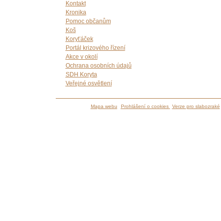
Kontakt
Kronika
Pomoc občanům
Koš
Koryťáček
Portál krizového řízení
Akce v okolí
Ochrana osobních údajů
SDH Koryta
Veřejné osvětlení
Mapa webu
Prohlášení o cookies
Verze pro slabozraké