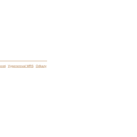
osti
Vygeneroval WRS
Odkazy