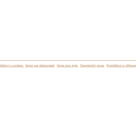
ů
lášení o cookies
Verze pro slabozraké
Verze bez stylu
Standardní verze
Prohlášení o přístupn