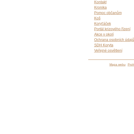
Kontakt
Kronika
Pomoc občanům
Koš
Koryťáček
Portál krizového řízení
Akce v okolí
Ochrana osobních údaj
SDH Koryta
Veřejné osvětlení
Mapa webu
Proh