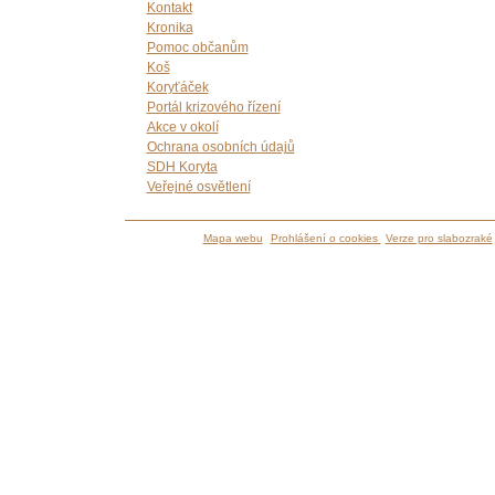
Kontakt
Kronika
Pomoc občanům
Koš
Koryťáček
Portál krizového řízení
Akce v okolí
Ochrana osobních údajů
SDH Koryta
Veřejné osvětlení
Mapa webu
Prohlášení o cookies
Verze pro slabozraké