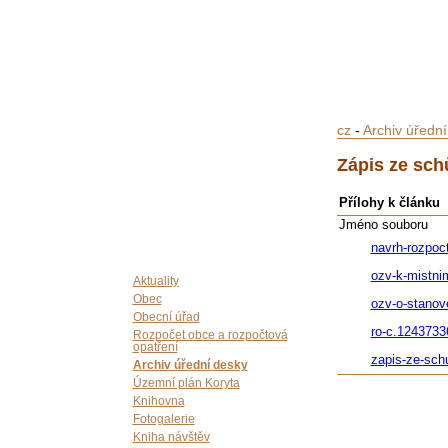
cz
-
Archiv úředn
Zápis ze sch
Přílohy k článku
Jméno souboru
navrh-rozpoc
ozv-k-mistni
Aktuality
Obec
ozv-o-stanov
Obecní úřad
ro-c.1243733
Rozpočet obce a rozpočtová
opatření
zapis-ze-sch
Archiv úřední desky
Územní plán Koryta
Knihovna
Fotogalerie
Kniha návštěv