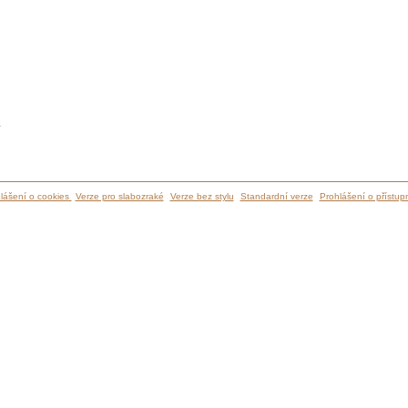
ů
lášení o cookies
Verze pro slabozraké
Verze bez stylu
Standardní verze
Prohlášení o přístupn