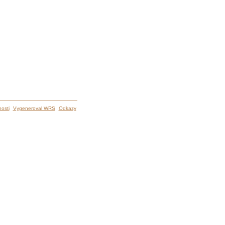
osti
Vygeneroval WRS
Odkazy