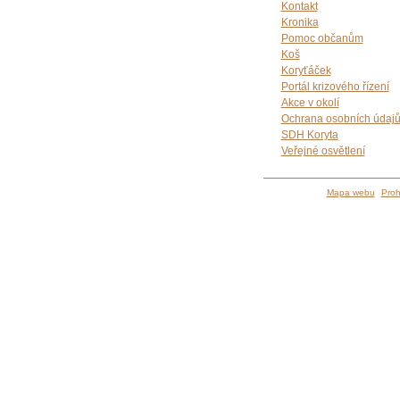
Kontakt
Kronika
Pomoc občanům
Koš
Koryťáček
Portál krizového řízení
Akce v okolí
Ochrana osobních údaj
SDH Koryta
Veřejné osvětlení
Mapa webu
Proh