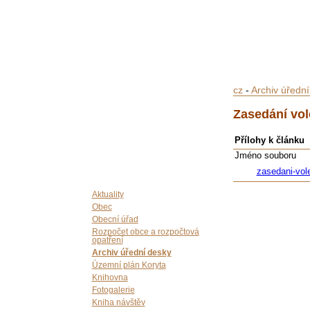
cz
-
Archiv úředn
Zasedání vol
Přílohy k článku
Jméno souboru
zasedani-vol
Aktuality
Obec
Obecní úřad
Rozpočet obce a rozpočtová
opatření
Archiv úřední desky
Územní plán Koryta
Knihovna
Fotogalerie
Kniha návštěv