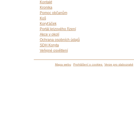
Kontakt
Kronika
Pomoc občanům
Koš
Koryťáček
Portál krizového řízení
Akce v okolí
Ochrana osobních údajů
SDH Koryta
Veřejné osvětlení
Mapa webu
Prohlášení o cookies
Verze pro slabozraké