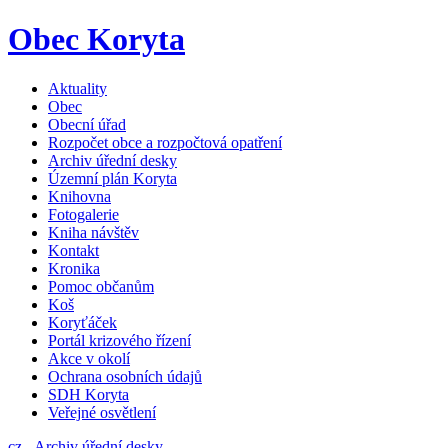
Obec Koryta
Aktuality
Obec
Obecní úřad
Rozpočet obce a rozpočtová opatření
Archiv úřední desky
Územní plán Koryta
Knihovna
Fotogalerie
Kniha návštěv
Kontakt
Kronika
Pomoc občanům
Koš
Koryťáček
Portál krizového řízení
Akce v okolí
Ochrana osobních údajů
SDH Koryta
Veřejné osvětlení
cz
-
Archiv úřední desky