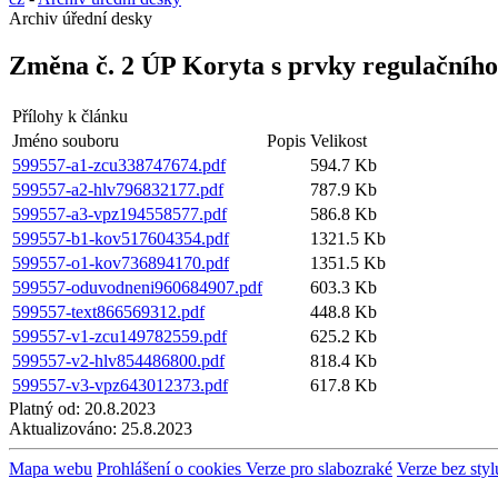
Archiv úřední desky
Změna č. 2 ÚP Koryta s prvky regulačního
Přílohy k článku
Jméno souboru
Popis
Velikost
599557-a1-zcu338747674.pdf
594.7 Kb
599557-a2-hlv796832177.pdf
787.9 Kb
599557-a3-vpz194558577.pdf
586.8 Kb
599557-b1-kov517604354.pdf
1321.5 Kb
599557-o1-kov736894170.pdf
1351.5 Kb
599557-oduvodneni960684907.pdf
603.3 Kb
599557-text866569312.pdf
448.8 Kb
599557-v1-zcu149782559.pdf
625.2 Kb
599557-v2-hlv854486800.pdf
818.4 Kb
599557-v3-vpz643012373.pdf
617.8 Kb
Platný od:
20.8.2023
Aktualizováno:
25.8.2023
Mapa webu
Prohlášení o cookies
Verze pro slabozraké
Verze bez styl