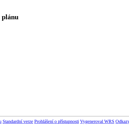
 plánu
u
Standardní verze
Prohlášení o přístupnosti
Vygeneroval WRS
Odkaz