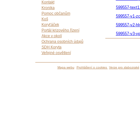
Kontakt
599557-text1
Kronika
Pomoc občanům
599557-v1-z
Koš
Koryťáček
599557-v2-hl
Portál krizového řízení
599557-v3-v
Akce v okolí
Ochrana osobních údajů
SDH Koryta
Veřejné osvětlení
Mapa webu
Prohlášení o cookies
Verze pro slabozraké