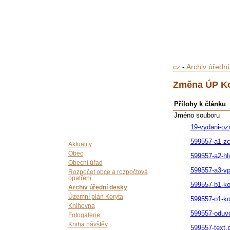
cz
-
Archiv úředn
Změna ÚP Ko
Přílohy k článku
Jméno souboru
19-vydani-oz
599557-a1-zc
Aktuality
Obec
599557-a2-hl
Obecní úřad
599557-a3-vp
Rozpočet obce a rozpočtová
opatření
599557-b1-ko
Archiv úřední desky
Územní plán Koryta
599557-o1-k
Knihovna
599557-oduvo
Fotogalerie
Kniha návštěv
599557-text.