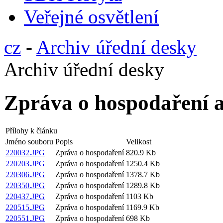
Veřejné osvětlení
cz
-
Archiv úřední desky
Archiv úřední desky
Zpráva o hospodaření a
Přílohy k článku
Jméno souboru
Popis
Velikost
220032.JPG
Zpráva o hospodaření
820.9 Kb
220203.JPG
Zpráva o hospodaření
1250.4 Kb
220306.JPG
Zpráva o hospodaření
1378.7 Kb
220350.JPG
Zpráva o hospodaření
1289.8 Kb
220437.JPG
Zpráva o hospodaření
1103 Kb
220515.JPG
Zpráva o hospodaření
1169.9 Kb
220551.JPG
Zpráva o hospodaření
698 Kb