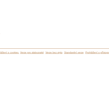
ů
lášení o cookies
Verze pro slabozraké
Verze bez stylu
Standardní verze
Prohlášení o přístupn