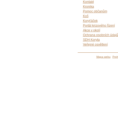
Kontakt
Kronika
Pomoc občanům
Koš
Koryťáček
Portál krizového řízení
Akce v okolí
Ochrana osobních údaj
SDH Koryta
Veřejné osvětlení
Mapa webu
Proh