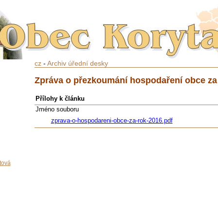
cz
-
Archiv úřední desky
Zpráva o přezkoumání hospodaření obce za
Přílohy k článku
Jméno souboru
zprava-o-hospodareni-obce-za-rok-2016.pdf
tová