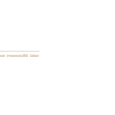
osti
Vygeneroval WRS
Odkazy