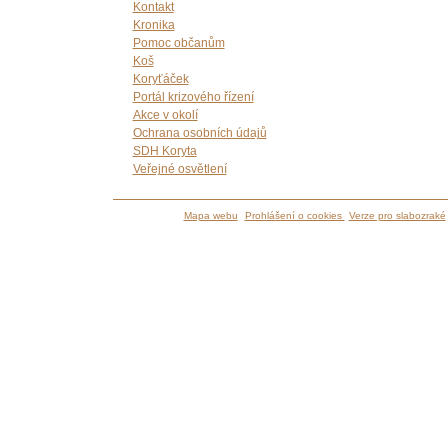
Kontakt
Kronika
Pomoc občanům
Koš
Koryťáček
Portál krizového řízení
Akce v okolí
Ochrana osobních údajů
SDH Koryta
Veřejné osvětlení
Mapa webu
Prohlášení o cookies
Verze pro slabozraké