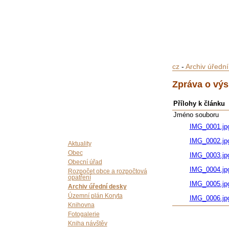
cz
-
Archiv úředn
Zpráva o výs
Přílohy k článku
Jméno souboru
IMG_0001.jp
IMG_0002.jp
Aktuality
Obec
IMG_0003.jp
Obecní úřad
IMG_0004.jp
Rozpočet obce a rozpočtová
opatření
IMG_0005.jp
Archiv úřední desky
Územní plán Koryta
IMG_0006.jp
Knihovna
Fotogalerie
Kniha návštěv