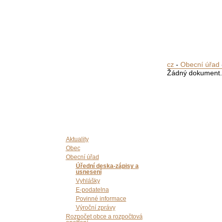
cz
-
Obecní úřad
Žádný dokument.
Aktuality
Obec
Obecní úřad
Úřední deska-zápisy a
usnesení
Vyhlášky
E-podatelna
Povinné informace
Výroční zprávy
Rozpočet obce a rozpočtová