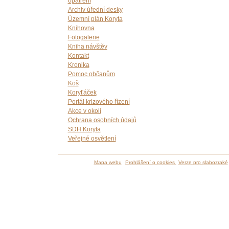
opatření
Archiv úřední desky
Územní plán Koryta
Knihovna
Fotogalerie
Kniha návštěv
Kontakt
Kronika
Pomoc občanům
Koš
Koryťáček
Portál krizového řízení
Akce v okolí
Ochrana osobních údajů
SDH Koryta
Veřejné osvětlení
Mapa webu
Prohlášení o cookies
Verze pro slabozraké